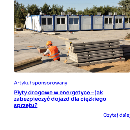
Artykuł sponsorowany
Płyty drogowe w energetyce – jak
zabezpieczyć dojazd dla ciężkiego
sprzętu?
Czytaj dale