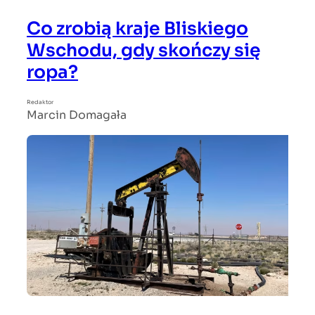
Co zrobią kraje Bliskiego
Wschodu, gdy skończy się
ropa?
Redaktor
Marcin Domagała