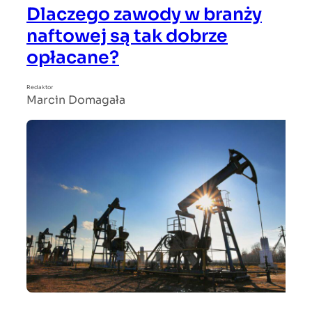
Dlaczego zawody w branży
naftowej są tak dobrze
opłacane?
Redaktor
Marcin Domagała