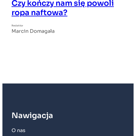
Czy kończy nam się powoli
ropa naftowa?
Redaktor
Marcin Domagała
Nawigacja
O nas