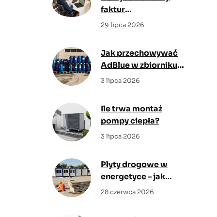
faktur
przedsiębiorstwa
29 lipca 2026
dla dyrektora
finansowego i
Jak przechowywać
możliwe
AdBlue w zbiorniku,
oszczędności
żeby nie straciło
3 lipca 2026
jakości?
Ile trwa montaż
pompy ciepła?
3 lipca 2026
Płyty drogowe w
energetyce – jak
zabezpieczyć dojazd
28 czerwca 2026
dla ciężkiego
sprzętu?