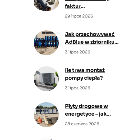
faktur
przedsiębiorstwa
29 lipca 2026
dla dyrektora
finansowego i
Jak przechowywać
możliwe
AdBlue w zbiorniku,
oszczędności
żeby nie straciło
3 lipca 2026
jakości?
Ile trwa montaż
pompy ciepła?
3 lipca 2026
Płyty drogowe w
energetyce – jak
zabezpieczyć dojazd
28 czerwca 2026
dla ciężkiego
sprzętu?