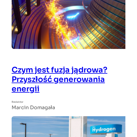
Czym jest fuzja jądrowa?
Przyszłość generowania
energii
Redaktor
Marcin Domagała