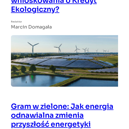
wnioskowania o Kredyt
Ekologiczny?
Redaktor
Marcin Domagała
Gram w zielone: Jak energia
odnawialna zmienia
przyszłość energetyki