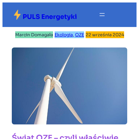
Przejdź
do
PULS Energetyki
treści
Marcin Domagała
|
Ekologia
, 
OZE
|
22 września 2024
Świat OZE – czyli właściwie