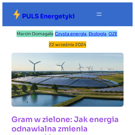
Przejdź
do
PULS Energetyki
treści
Marcin Domagała
|
Czysta energia
, 
Ekologia
, 
OZE
|
22 września 2024
Gram w zielone: Jak energia
odnawialna zmienia