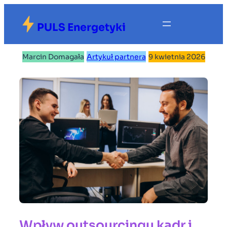
Przejdź
do
PULS Energetyki
treści
Marcin Domagała
|
Artykuł partnera
|
9 kwietnia 2026
Wpływ outsourcingu kadr i