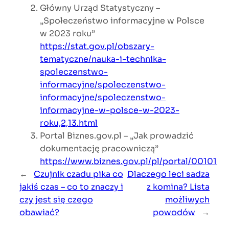
Główny Urząd Statystyczny –
„Społeczeństwo informacyjne w Polsce
w 2023 roku”
https://stat.gov.pl/obszary-
tematyczne/nauka-i-technika-
spoleczenstwo-
informacyjne/spoleczenstwo-
informacyjne/spoleczenstwo-
informacyjne-w-polsce-w-2023-
roku,2,13.html
Portal Biznes.gov.pl – „Jak prowadzić
dokumentację pracowniczą”
https://www.biznes.gov.pl/pl/portal/00101
←
Czujnik czadu pika co
Dlaczego leci sadza
jakiś czas – co to znaczy i
z komina? Lista
czy jest się czego
możliwych
obawiać?
powodów
→