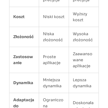
Wyższy
Koszt
Niski koszt
koszt
Niska
Wysoka
Złożoność
złożoność
złożoność
Zaawanso
Zastosow
Proste
wane
anie
aplikacje
aplikacje
Mniejsza
Lepsza
Dynamika
dynamika
dynamika
Adaptacja
Ograniczo
Doskonała
do
na