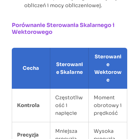
obliczeń i mocy obliczeniowej.
Porównanie Sterowania Skalarnego i
Wektorowego
Sterowani
Sterowani
e
Cecha
e Skalarne
Wektorow
e
Częstotliw
Moment
Kontrola
ość i
obrotowy i
napięcie
prędkość
Mniejsza
Wysoka
Precyzja
precyzja
precyzja