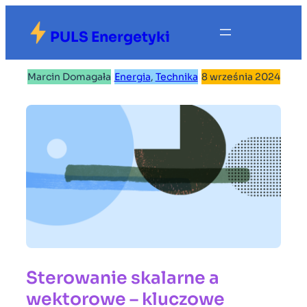
Przejdź
do
PULS Energetyki
treści
Marcin Domagała
|
Energia
, 
Technika
|
8 września 2024
Sterowanie skalarne a
wektorowe – kluczowe