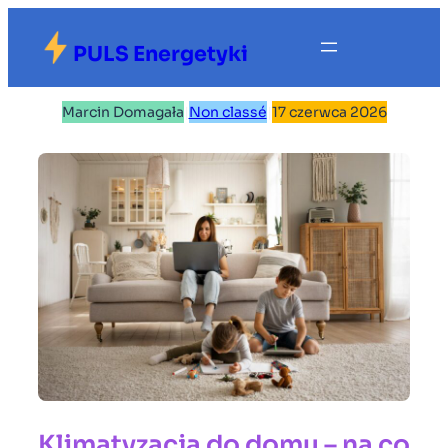
Przejdź
do
PULS Energetyki
treści
Marcin Domagała
|
Non classé
|
17 czerwca 2026
Klimatyzacja do domu – na co