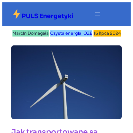
Przejdź
do
PULS Energetyki
treści
Marcin Domagała
|
Czysta energia
, 
OZE
|
16 lipca 2024
Jak transportowane są