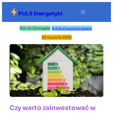
Przejdź
do
PULS Energetyki
treści
Marcin Domagała
|
Artykuł sponsorowany
|
28 stycznia 2026
Czy warto zainwestować w