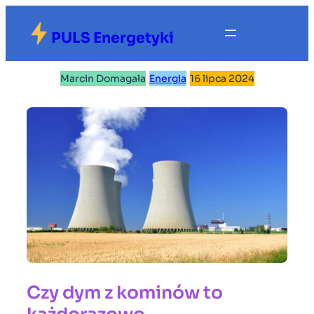
Przejdź
do
PULS Energetyki
treści
Marcin Domagała
|
Energia
|
16 lipca 2024
Czy dym z kominów to