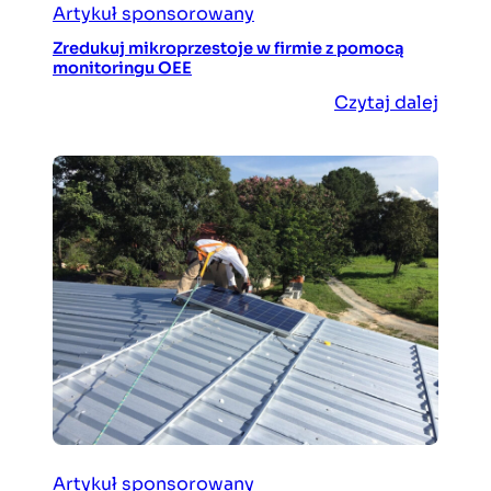
Artykuł sponsorowany
Zredukuj mikroprzestoje w firmie z pomocą
monitoringu OEE
Czytaj dalej
Artykuł sponsorowany