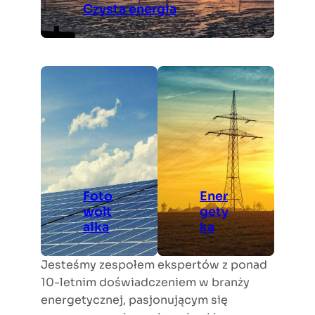
Czysta energia
Foto
Ener
wolt
gety
aika
ka
Jesteśmy zespołem ekspertów z ponad
10-letnim doświadczeniem w branży
energetycznej, pasjonującym się