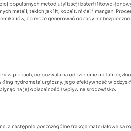
dziej popularnych metod utylizacji baterii litowo-jon
h metali, takich jak lit, kobalt, nikiel i mangan. Proc
hemikaliów, co może generować odpady niebezpieczne.
rii w piecach, co pozwala na oddzielenie metali ciężk
kling hydrometalurgiczny, jego efektywność w odzyskiwa
płynąć na jej opłacalność i wpływ na środowisko.
e, a następnie poszczególne frakcje materiałowe są ro