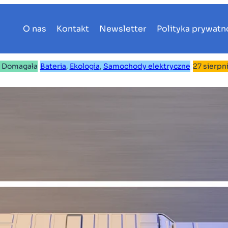
O nas
Kontakt
Newsletter
Polityka prywatn
n Domagała
|
Bateria
, 
Ekologia
, 
Samochody elektryczne
|
27 sierpn