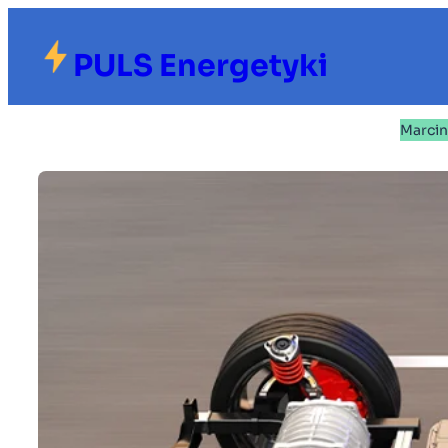
Przejdź
do
PULS Energetyki
treści
Marci