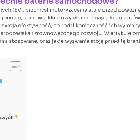
obecnie baterie samochodowe?
nych (EV), przemysł motoryzacyjny staje przed poważn
o-jonowe, stanowią kluczowy element napędu pojazdów 
 swoją efektywność, co rodzi konieczność ich wymiany or
 środowiska i zrównoważonego rozwoju. W artykule om
 są stosowane, oraz jakie wyzwania stoją przed tą branż
dowych