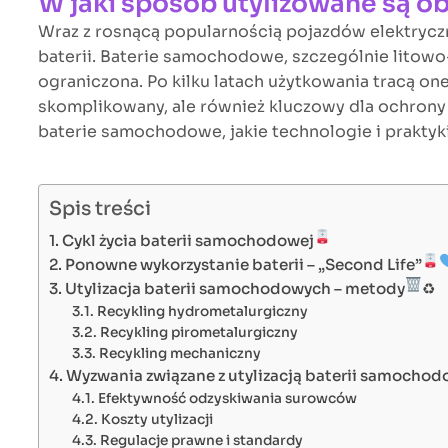
W jaki sposób utylizowane są 
Wraz z rosnącą popularnością pojazdów elektrycz
baterii. Baterie samochodowe, szczególnie litow
ograniczona. Po kilku latach użytkowania tracą one
skomplikowany, ale również kluczowy dla ochrony
baterie samochodowe, jakie technologie i praktyki
Spis treści
Cykl życia baterii samochodowej
Ponowne wykorzystanie baterii – „Second Life”
Utylizacja baterii samochodowych – metody
♻
Recykling hydrometalurgiczny
Recykling pirometalurgiczny
Recykling mechaniczny
Wyzwania związane z utylizacją baterii samocho
Efektywność odzyskiwania surowców
Koszty utylizacji
Regulacje prawne i standardy