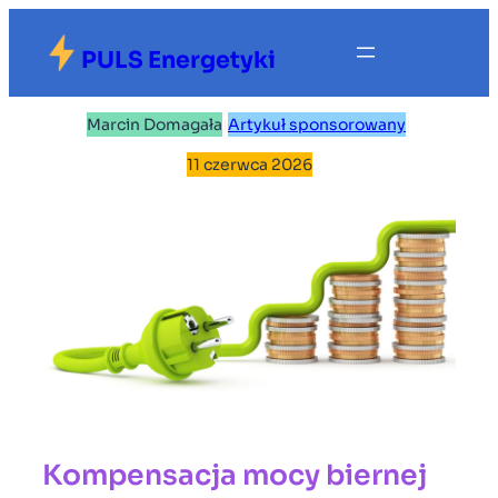
Przejdź
do
PULS Energetyki
treści
Marcin Domagała
|
Artykuł sponsorowany
|
11 czerwca 2026
Kompensacja mocy biernej