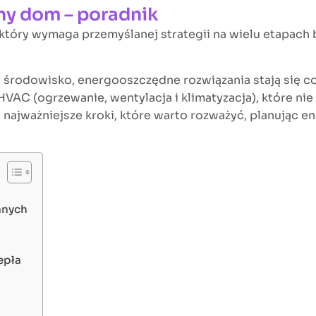
y dom – poradnik
tóry wymaga przemyślanej strategii na wielu etapach 
o środowisko, energooszczędne rozwiązania stają się c
C (ogrzewanie, wentylacja i klimatyzacja), które nie
y najważniejsze kroki, które warto rozważyć, planując
anych
epła