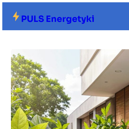
Przejdź
do
PULS Energetyki
treści