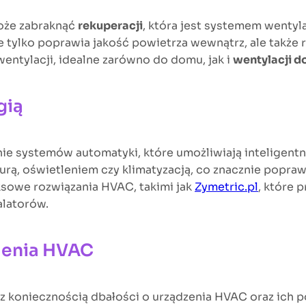
że zabraknąć
rekuperacji
, która jest systemem wentyl
e tylko poprawia jakość powietrza wewnątrz, ale także r
ntylacji, idealne zarówno do domu, jak i
wentylacji d
gią
e systemów automatyki, które umożliwiają inteligentne
urą, oświetleniem czy klimatyzacją, co znacznie popra
ksowe rozwiązania HVAC, takimi jak
Zymetric.pl
, które 
alatorów.
olenia HVAC
 koniecznością dbałości o urządzenia HVAC oraz ich 