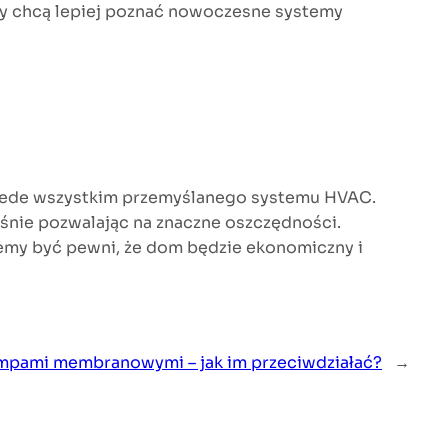
rzy chcą lepiej poznać nowoczesne systemy
zede wszystkim przemyślanego systemu HVAC.
eśnie pozwalając na znaczne oszczędności.
emy być pewni, że dom będzie ekonomiczny i
mpami membranowymi – jak im przeciwdziałać?
→