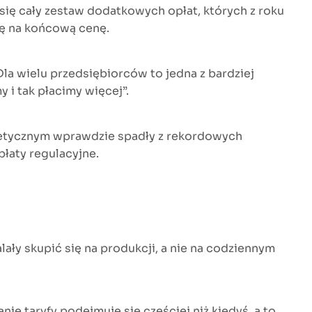
 się cały zestaw dodatkowych opłat, których z roku
ię na końcową cenę.
Dla wielu przedsiębiorców to jedna z bardziej
 i tak płacimy więcej”.
getycznym wprawdzie spadły z rekordowych
płaty regulacyjne.
lały skupić się na produkcji, a nie na codziennym
ie taryfy podejmuje się częściej niż kiedyś, a to