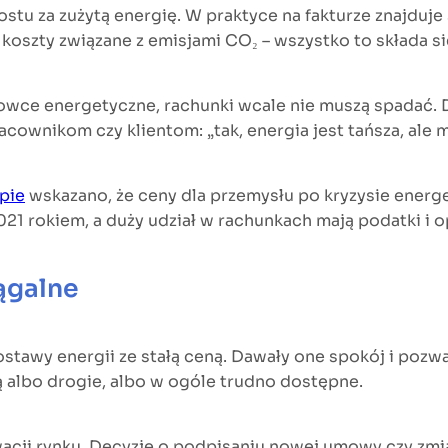
ostu za zużytą energię. W praktyce na fakturze znajduje
, koszty związane z emisjami CO
₂
– wszystko to składa s
surowce energetyczne, rachunki wcale nie muszą spadać. 
cownikom czy klientom: „tak, energia jest tańsza, ale my
pie
wskazano, że ceny dla przemysłu po kryzysie ener
21 rokiem, a duży udział w rachunkach mają podatki i o
ągalne
stawy energii ze stałą ceną. Dawały one spokój i pozwa
 albo drogie, albo w ogóle trudno dostępne.
wacji rynku. Decyzje o podpisaniu nowej umowy czy zmian