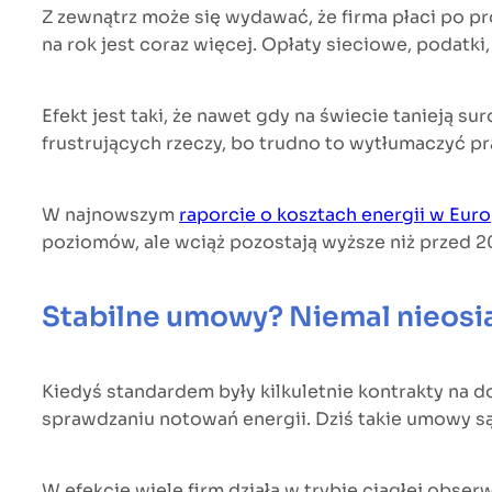
Z zewnątrz może się wydawać, że firma płaci po pr
na rok jest coraz więcej. Opłaty sieciowe, podatki
Efekt jest taki, że nawet gdy na świecie tanieją 
frustrujących rzeczy, bo trudno to wytłumaczyć pra
W najnowszym
raporcie o kosztach energii w Euro
poziomów, ale wciąż pozostają wyższe niż przed 20
Stabilne umowy? Niemal nieosi
Kiedyś standardem były kilkuletnie kontrakty na do
sprawdzaniu notowań energii. Dziś takie umowy są
W efekcie wiele firm działa w trybie ciągłej obser