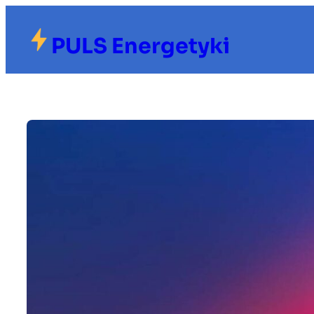
Przejdź
do
PULS Energetyki
treści