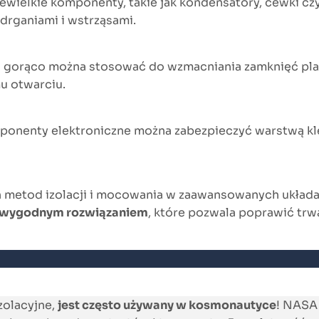
iewielkie komponenty, takie jak kondensatory, cewki c
drganiami i wstrząsami.
na gorąco można stosować do wzmacniania zamknięć pl
u otwarciu.
ponenty elektroniczne można zabezpieczyć warstwą klej
ch metod izolacji i mocowania w zaawansowanych układ
i wygodnym rozwiązaniem
, które pozwala poprawić trw
zolacyjne,
jest często używany w kosmonautyce
! NASA