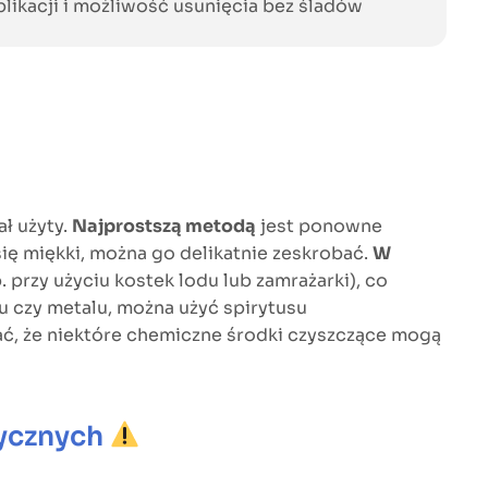
likacji i możliwość usunięcia bez śladów
ał użyty.
Najprostszą metodą
jest ponowne
się miękki, można go delikatnie zeskrobać.
W
. przy użyciu kostek lodu lub zamrażarki), co
iku czy metalu, można użyć spirytusu
tać, że niektóre chemiczne środki czyszczące mogą
rycznych