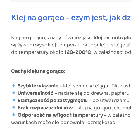
Klej na gorąco – czym jest, jak dz
Klej na gorąco, znany również jako
klej termotopl
wpływem wysokiej temperatury topnieje, stając się
do temperatury około
120–200°C
, w zależności o
Cechy kleju na gorąco:
Szybkie wiązanie
– klej schnie w ciągu kilkunas
Uniwersalność
– nadaje się do drewna, papieru, 
Elastyczność po zastygnięciu
– po utwardzeniu 
Brak rozpuszczalników
– klej na gorąco jest n
Odporność na wilgoć i temperatury
– w zależno
warunkach może się ponownie rozmiękczać.