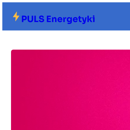
Przejdź
do
PULS Energetyki
treści