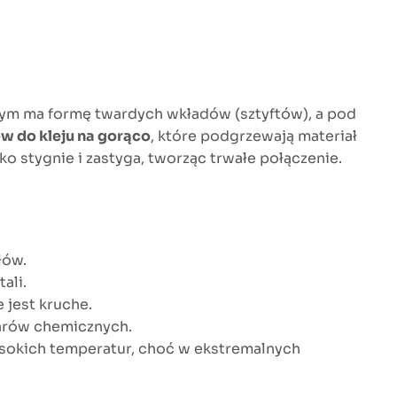
ałym ma formę twardych wkładów (sztyftów), a pod
ów do kleju na gorąco
, które podgrzewają materiał
bko stygnie i zastyga, tworząc trwałe połączenie.
łów.
ali.
 jest kruche.
parów chemicznych.
ysokich temperatur, choć w ekstremalnych