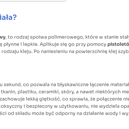
iała?
iwy
, to rodzaj spoiwa polimerowego, które w stanie st
 płynne i lepkie. Aplikuje się go przy pomocy
pistolet
d rodzaju kleju. Po naniesieniu na powierzchnię klej szy
tu sekund, co pozwala na błyskawiczne łączenie materia
tkanin, plastiku, ceramiki, skóry, a nawet niektórych met
zachowuje lekką giętkość, co sprawia, że połączenie nie
ietoksyczny i bezpieczny w użytkowaniu, nie wydziela o
ści od składu może być odporny na działanie wody i w