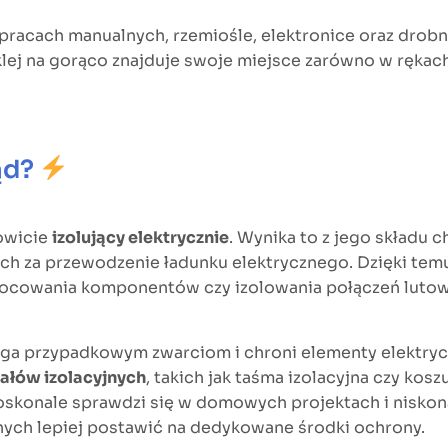
w pracach manualnych, rzemiośle, elektronice oraz dro
lej na gorąco znajduje swoje miejsce zarówno w rękach
ąd?
kowicie
izolujący elektrycznie
. Wynika to z jego składu 
ch za przewodzenie ładunku elektrycznego. Dzięki te
ocowania komponentów czy izolowania połączeń luto
iega przypadkowym zwarciom i chroni elementy elektryc
iałów izolacyjnych
, takich jak taśma izolacyjna czy kos
doskonale sprawdzi się w domowych projektach i niskon
ych lepiej postawić na dedykowane środki ochrony.