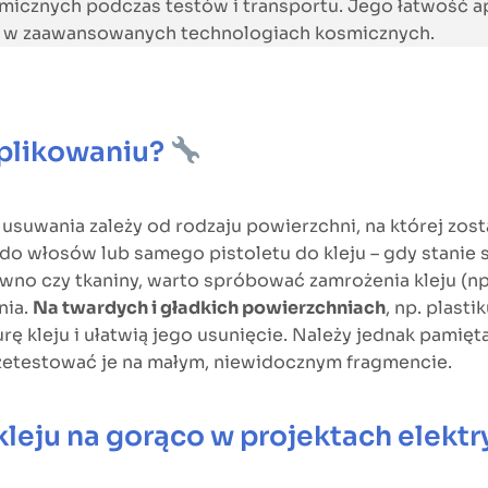
micznych podczas testów i transportu. Jego łatwość ap
wet w zaawansowanych technologiach kosmicznych.
aplikowaniu?
usuwania zależy od rodzaju powierzchni, na której zost
i do włosów lub samego pistoletu do kleju – gdy stanie 
rewno czy tkaniny, warto spróbować zamrożenia kleju (np
nia.
Na twardych i gładkich powierzchniach
, np. plast
rę kleju i ułatwią jego usunięcie. Należy jednak pamię
zetestować je na małym, niewidocznym fragmencie.
leju na gorąco w projektach elekt