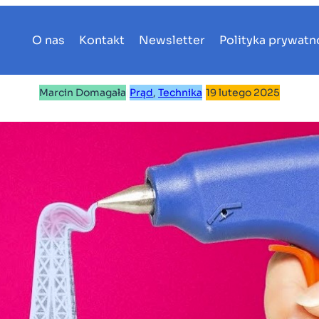
O nas
Kontakt
Newsletter
Polityka prywatn
Marcin Domagała
|
Prąd
, 
Technika
|
19 lutego 2025